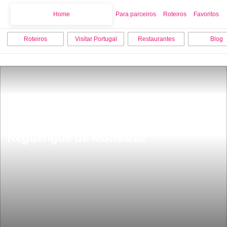
Home
Home
Para parceiros
Roteiros
Favoritos
Roteiros
Visitar Portugal
Restaurantes
Blog
15 melhores coisas para fazer em 
Reguengos de Monsaraz