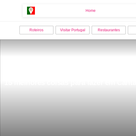
Home
Home
Roteiros
Visitar Portugal
Restaurantes
15 melhores coisas para fazer em Cant