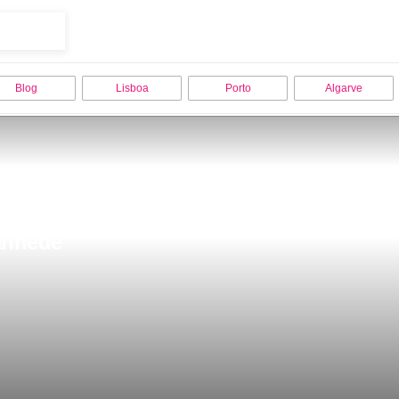
Blog
Lisboa
Porto
Algarve
anhede