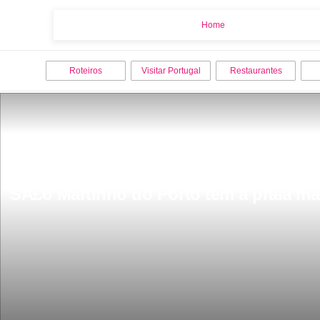
Home
Home
Roteiros
Visitar Portugal
Restaurantes
SÃ£o Martinho do Porto tem a praia ma