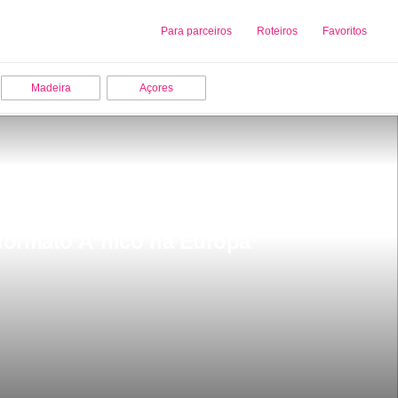
Sobre nós
Para parceiros
Adicionar uma Empresa
Roteiros
Favoritos
Madeira
Açores
 formato Ãºnico na Europa