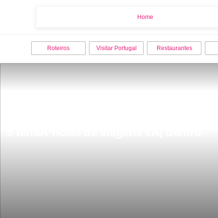
Home
Home
Roteiros
Visitar Portugal
Restaurantes
5 tendÃªncias de viagens cÃ¡ dentro