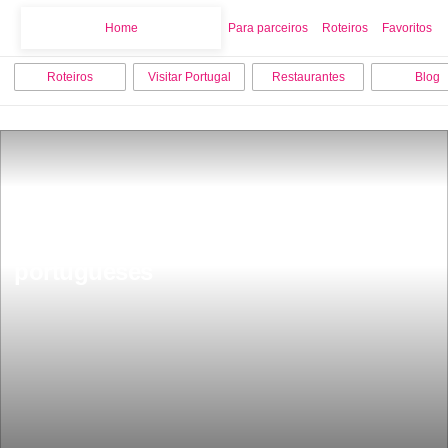
Home
Home
Para parceiros
Roteiros
Favoritos
Roteiros
Visitar Portugal
Restaurantes
Blog
Os 19 melhores lugares para viajar da 
Forbes hÃ¡ dois destinos 
portugueses