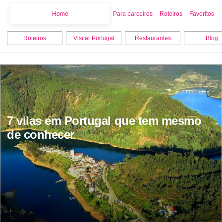
Home
Home
Para parceiros
Roteiros
Favoritos
Roteiros
Visitar Portugal
Restaurantes
Blog
7 vilas em Portugal que tem mesmo 
de conhecer