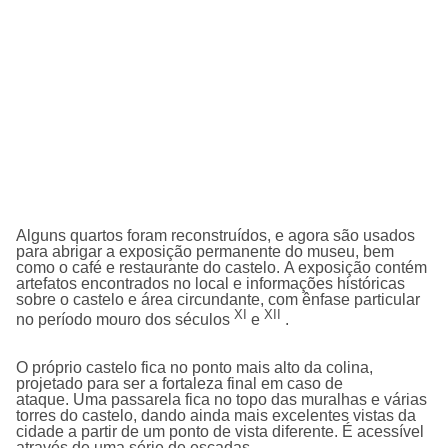
Alguns quartos foram reconstruídos, e agora são usados
para abrigar a exposição permanente do museu, bem
como o café e restaurante do castelo.
A exposição contém
artefatos encontrados no local e informações históricas
sobre o castelo e área circundante, com ênfase particular
XI
XII
no período mouro dos séculos
e
.
O próprio castelo fica no ponto mais alto da colina,
projetado para ser a fortaleza final em caso de
ataque.
Uma passarela fica no topo das muralhas e várias
torres do castelo, dando ainda mais excelentes vistas da
cidade a partir de um ponto de vista diferente.
É acessível
através de uma série de escadas.