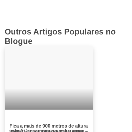
Outros Artigos Populares no
Blogue
Fica a mais de 900 metros de altura
este Ã© o camping mais luxuoso
O Natura Glamping fica a 925 metros de altitude na Serra da Gardunha, no Fundão. Ao todo, são sete incríveis tendas em forma de i...