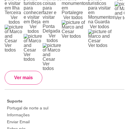
e visitar
turisticos
coisas
monumentos
turisticos
em Ilha
para
para
em
para visitar
Terceira
conhecer
fazer e
Portalegre
em
e visitar
visitar
Monumentos
Ver
Ver todos
Ver to
em Beja
em
na Guarda
todos
Ponta
Ver
Ver todos
Delgada
todos
Ver
Ver todos
todos
Ver
Ver todos
todos
Ver
todos
Ver
todos
Ver mais
Suporte
Portugal de norte a sul
Informações
Enviar Email
Sobre nós