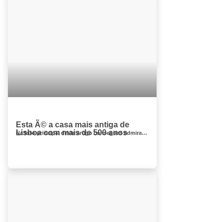
Esta Ã© a casa mais antiga de
Lisboa com mais de 500 anos
Na foto principal deste artigo consegues admirar a casa mais antiga de Lisboa, com 500 anos, que é também uma das sobrevivente...