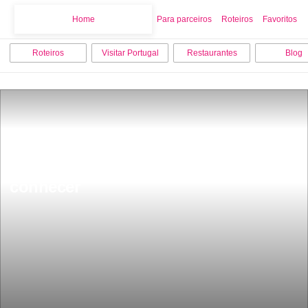
Home
Home
Para parceiros
Roteiros
Favoritos
Roteiros
Visitar Portugal
Restaurantes
Blog
8 terraÃ§os no Porto que tens de 
conhecer 