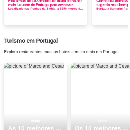
Fica a mais de 1500 metros de altura o chalÃ©
Conhecida como San
mais luxuoso de Portugal para ver nevar
segredo mais bem g
Localizado nas Penhas da Saúde, a 1550 metros de altitude, em pleno coração do Parque Natural da Serra da Estrela, o Luna Ho...
Turismo em Portugal
Explora restaurantes museus hoteis e muito mais em Portugal
Visita
Visita
As 10 melhores coisas para fazer no inverno em Aljezur
Os 10 melhores pontos turisticos para visitar em Viseu