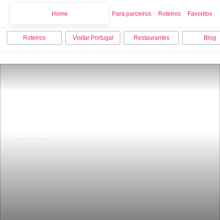
Home
Home
Para parceiros
Roteiros
Favoritos
Roteiros
Visitar Portugal
Restaurantes
Blog
Sistelo Tibete portuguÃªs em Arco de 
Valdevez