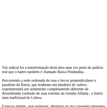
Tão radical foi a transformação desta área uma vez perto do palácio
real que o bairro também é chamado Baixa Pombalina.
P
ercorrendo a rede ordenada de ruas e becos perpendiculares e
paralelos da Baixa, que lembram um tabuleiro de xadrez,
experimentará um sentimento completamente diferente da
desordenada confusão de ruas estreitas da vizinha Alfama , o bairro
mais tradicional de Lisboa.
Espaços amplos, ruas pedonais, aberturas no rio e mansões elegantes