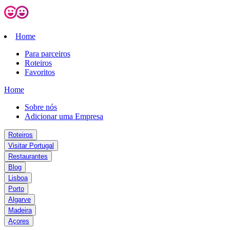
Home
Para parceiros
Roteiros
Favoritos
Home
Sobre nós
Adicionar uma Empresa
Roteiros
Visitar Portugal
Restaurantes
Blog
Lisboa
Porto
Algarve
Madeira
Açores