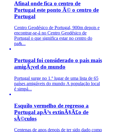
Afinal onde fica o centro de
Portugal este ponto Ã© o centro de
Portugal
Centro Geodésico de Portugal, 900m depois e
encontrar-se-á no Centro Geodésico de
Portugal o que significa estar no centro do
pa&...
Portugal foi considerado o pais mais
amigÃ¡vel do mundo
Portugal surge no 1.º lugar de uma lista de 65
países amigáveis do mundo A população local
é simpá...
Esquilo vermelho de regresso a
Portugal apÃ³s extinÃ§Ã£o de
sÃ©culos
Centenas de anos depois de ter sido dado como