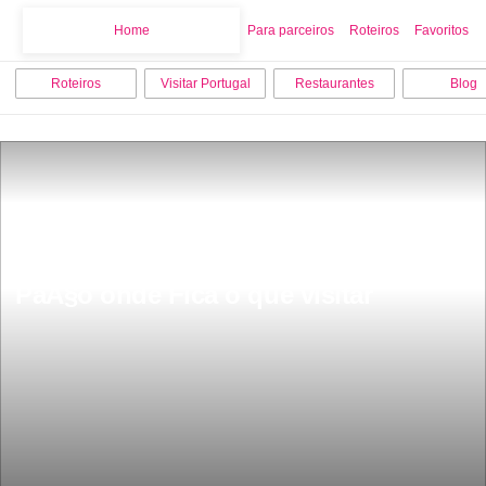
Home
Home
Para parceiros
Roteiros
Favoritos
Roteiros
Visitar Portugal
Restaurantes
Blog
PraÃ§a do ComÃ©rcio Terreiro do 
PaÃ§o onde Fica o que visitar 