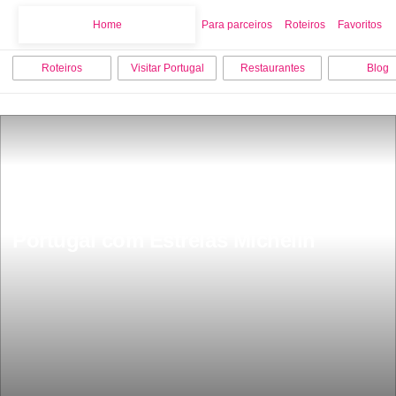
Home
Home
Para parceiros
Roteiros
Favoritos
Roteiros
Visitar Portugal
Restaurantes
Blog
SÃ£o 45 os Melhores restaurantes em 
Portugal com Estrelas Michelin 