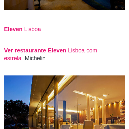
Eleven
Lisboa
Ver restaurante Eleven
Lisboa com
estrela
Michelin