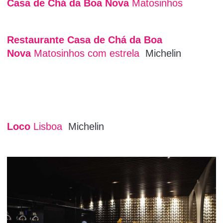
Casa de Chá da Boa Nova
Matosinhos
Restaurante Casa de Chá da Boa
Nova
Matosinhos com estrela
Michelin
Loco
Lisboa
Michelin