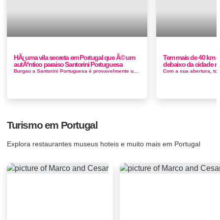
HÃ¡ uma vila secreta em Portugal que Ã© um
Tem mais de 40 km d
autÃªntico paraiso Santorini Portuguesa
debaixo da cidade n
Burgau a Santorini Portuguesa é provavelmente uma das vilas mais segretas da Costa Vicentina, cheia de casas pintadas de branco e azul, o desti...
Turismo em Portugal
Explora restaurantes museus hoteis e muito mais em Portugal