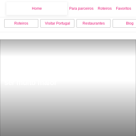
Home
Home
Para parceiros
Roteiros
Favoritos
Roteiros
Visitar Portugal
Restaurantes
Blog
Terramoto de magnitude 4.7 Lisboa 
agora em Lisboa a magnitude pode 
ser muito maior