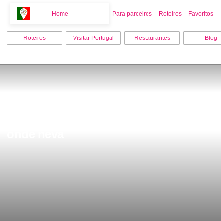
Home
Home
Para parceiros
Roteiros
Favoritos
Roteiros
Visitar Portugal
Restaurantes
Blog
Vive apenas 20 pessoas dentro do 
castelo em formato de coraÃ§Ã£o 
onde neva