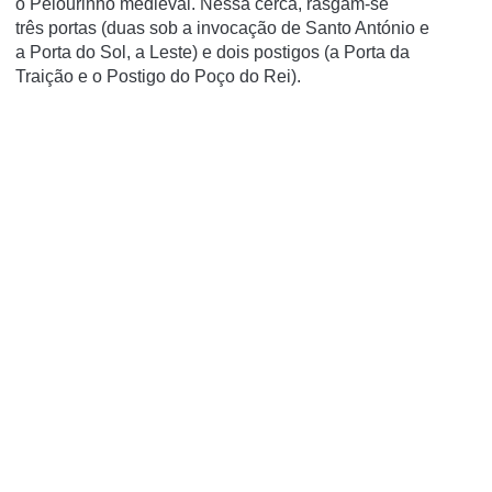
o
Pelourinho
medieval. Nessa cerca, rasgam-se
três
portas
(duas sob a invocação de Santo António e
a
Porta do Sol
, a Leste) e dois postigos (a
Porta da
Traição
e o
Postigo do Poço do Rei
).