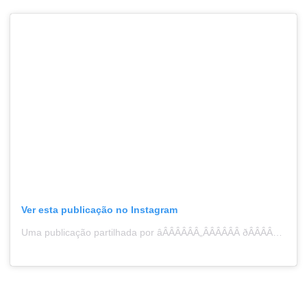
Ver esta publicação no Instagram
Uma publicação partilhada por âÂÂÂÂÂÂ„ÂÂÂÂÂÂ ðÂÂÂÂÂÂÂÂÂÂÂÂ•ÂÂÂÂÂÂ– ðÂÂÂÂÂÂÂÂÂÂÂÂ•ÂÂÂÂÂÂ ðÂÂÂÂÂÂÂÂÂÂÂÂ•ÂÂÂÂÂÂ• ðÂÂÂÂÂÂÂÂÂÂÂÂ•ÂÂÂÂÂÂ– ðÂÂÂÂÂÂÂÂÂÂÂÂ•£ ðÂÂÂÂÂÂÂÂÂÂÂÂ•ÂÂÂÂÂÂŠ ðÂÂÂÂÂÂÂÂÂÂÂÂ•ÂÂÂÂÂÂ’ ðÂÂÂÂÂÂÂÂÂÂÂÂ•ÂÂÂÂÂÂŸ ðÂÂÂÂÂÂÂÂÂÂÂÂ•¥ ðÂÂÂÂÂÂÂÂÂÂÂÂ• ðÂÂÂÂÂÂÂÂÂÂÂÂ•¤ (@heldersantos.fotografia)