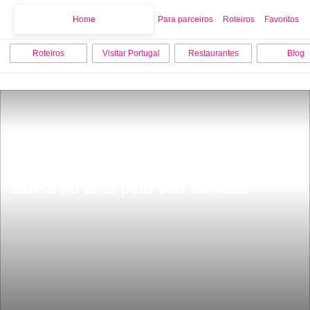
Home
Home
Para parceiros
Roteiros
Favoritos
Roteiros
Visitar Portugal
Restaurantes
Blog
Ã uma das aldeias histÃ³ricas mais 
bonitas de Portugal conhecida como 
aldeia do anel pelo seu formato