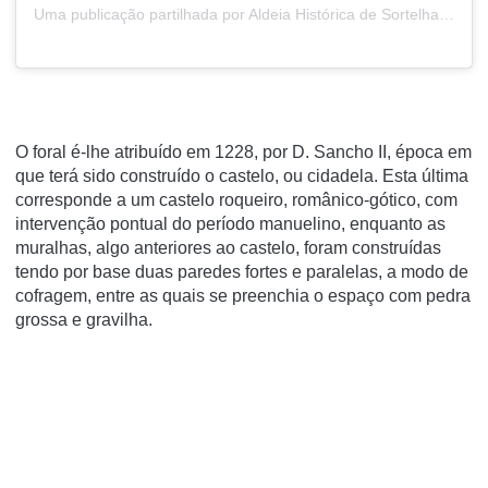
Uma publicação partilhada por Aldeia Histórica de Sortelha (@aldeia_de_sortelha)
O foral é-lhe atribuído em 1228, por D. Sancho II, época em
que terá sido construído o castelo, ou cidadela. Esta última
corresponde a um castelo roqueiro, românico-gótico, com
intervenção pontual do período manuelino, enquanto as
muralhas, algo anteriores ao castelo, foram construídas
tendo por base duas paredes fortes e paralelas, a modo de
cofragem, entre as quais se preenchia o espaço com pedra
grossa e gravilha.