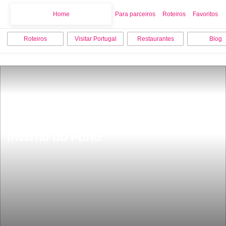
Home
Home
Para parceiros
Roteiros
Favoritos
Roteiros
Visitar Portugal
Restaurantes
Blog
15 coisas para fazer e visitar no 
inverno no Porto