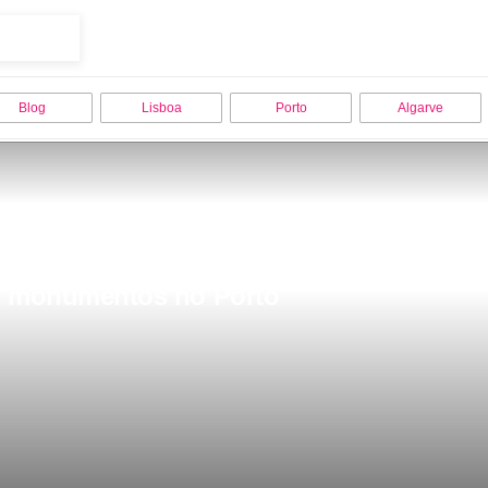
Blog
Lisboa
Porto
Algarve
rno monumentos no Porto