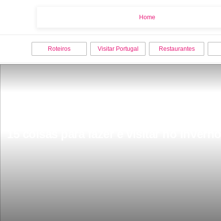
Home
Home
Roteiros
Visitar Portugal
Restaurantes
15 coisas para fazer e visitar no inve