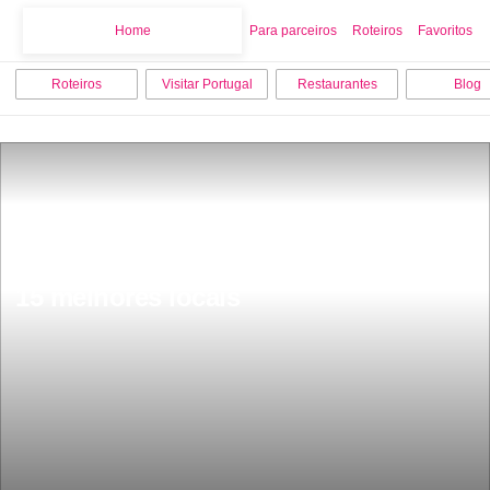
Home
Home
Para parceiros
Roteiros
Favoritos
Roteiros
Visitar Portugal
Restaurantes
Blog
O que fazer no inverno em Braga os 
15 melhores locais