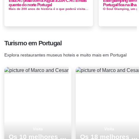
Esta Ã© praia com a Ã¡gua a 25ÂºC Ã© a mais
Este glamping tem o 
quente do norte Portugal
Portugal fica na ilha
Mais de 200 anos de história é o que poderá visitar na marinha da Noeirinha. Depois de mais de 30 anos ao abandono, a Marinha da ...
Turismo em Portugal
Explora restaurantes museus hoteis e muito mais em Portugal
Visita
Visita
Os 10 melhores sitios para ver e visitar em Funchal
Os 18 melhores pontos turisticos e passeios em Vila do Bispo