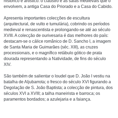
histórico e artístico: o claustro e as salas medievais que o
envolvem, a antiga Casa do Priorado e a Casa do Cabido.
Apresenta importantes colecções de escultura
(arquitectural, de vulto e tumulária), cobrindo os períodos
medieval e renascentista e prolongando-se até ao século
XVIII. A colecção de ourivesaria é das melhores do país:
destacam-se o cálice românico de D. Sancho I, a imagem
de Santa Maria de Guimarães (séc. XIII), as cruzes
processionais, e o magnífico retábulo gótico de prata
dourada representando a Natividade, de fins do século
XIV.
São também de salientar o loudel que D. João I vestiu na
batalha de Aljubarrota; o fresco do século XVI figurando a
Degolação de S. João Baptista; a colecção de pintura, dos
séculos XVI a XVIII; a talha maneirista e barroca; os
paramentos bordados; a azulejaria e a faiança.