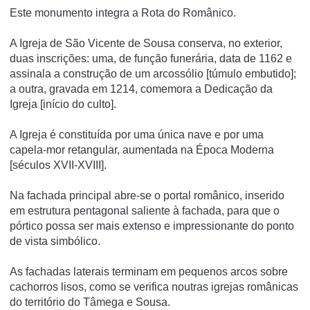
Este monumento integra a Rota do Românico.
A Igreja de São Vicente de Sousa conserva, no exterior,
duas inscrições: uma, de função funerária, data de 1162 e
assinala a construção de um arcossólio [túmulo embutido];
a outra, gravada em 1214, comemora a Dedicação da
Igreja [iní­cio do culto].
A Igreja é constituí­da por uma única nave e por uma
capela-mor retangular, aumentada na Época Moderna
[séculos XVII-XVIII].
Na fachada principal abre-se o portal românico, inserido
em estrutura pentagonal saliente à fachada, para que o
pórtico possa ser mais extenso e impressionante do ponto
de vista simbólico.
As fachadas laterais terminam em pequenos arcos sobre
cachorros lisos, como se verifica noutras igrejas românicas
do território do Tâmega e Sousa.