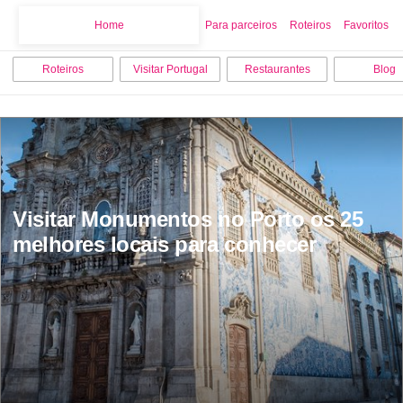
Home
Home
Para parceiros
Roteiros
Favoritos
Roteiros
Visitar Portugal
Restaurantes
Blog
Visitar Monumentos no Porto os 25 
melhores locais para conhecer