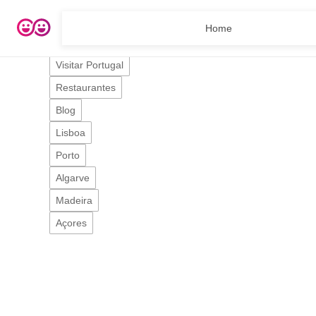
Home
Home
Roteiros
Visitar Portugal
Restaurantes
Blog
Lisboa
Porto
Algarve
Madeira
Açores