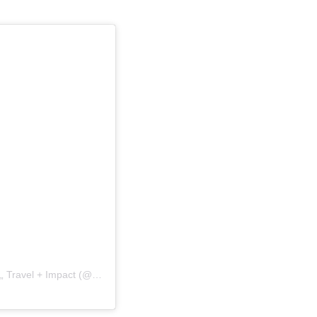
Uma publicação partilhada por LiÌÂÂgia Gomes ðÂÂŸ¦ÂÂ„ Travel + Impact (@acrushon___)