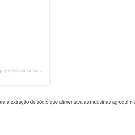
Uma publicação partilhada por nelsontomas77_Photography (@nelsontomas77_photography)
a a extração de sódio que alimentava as industrias agroquími