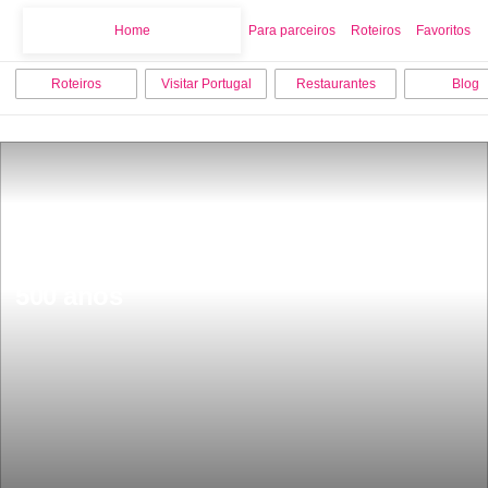
Home
Home
Para parceiros
Roteiros
Favoritos
Roteiros
Visitar Portugal
Restaurantes
Blog
A casa mais antiga de Lisboa fica 
entre Alfama e o castelo tem mais de 
500 anos