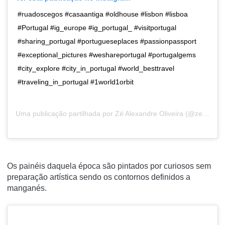
#ruadoscegos #casaantiga #oldhouse #lisbon #lisboa
#Portugal #ig_europe #ig_portugal_ #visitportugal
#sharing_portugal #portugueseplaces #passionpassport
#exceptional_pictures #weshareportugal #portugalgems
#city_explore #city_in_portugal #world_besttravel
#traveling_in_portugal #1world1orbit
Uma publicação partilhada por
Zé Alexandre Oliveira
(@zelxandre) a24 de Out, 2017 às 1:34 PDT
Os painéis daquela época são pintados por curiosos sem
preparação artística sendo os contornos definidos a
manganés.