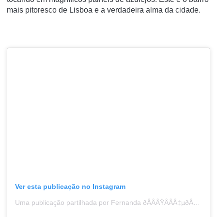
mais pitoresco de Lisboa e a verdadeira alma da cidade.
Ver esta publicação no Instagram
Uma publicação partilhada por Fernanda ðÂÂÂŸÂÂÂ‡µðÂÂÂŸÂÂÂ‡¹ (@inmeantimeblog)