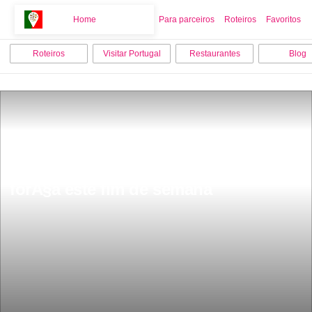
Home
Home
Para parceiros
Roteiros
Favoritos
Roteiros
Visitar Portugal
Restaurantes
Blog
EsqueÃ§a o verÃ£o a chuva volta em 
forÃ§a este fim de semana