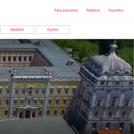
Sobre nós
Para parceiros
Adicionar uma Empresa
Roteiros
Favoritos
Madeira
Açores