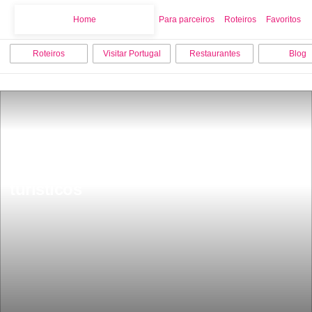
Home
Home
Para parceiros
Roteiros
Favoritos
Roteiros
Visitar Portugal
Restaurantes
Blog
O que fazer em Monumentos na 
Guarda os 12 melhores pontos 
turisticos