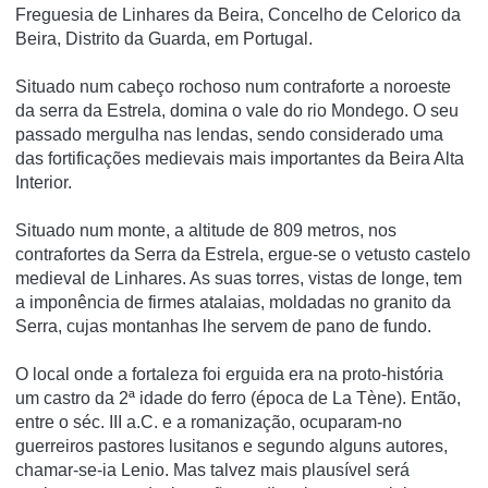
Freguesia de Linhares da Beira, Concelho de Celorico da
Beira, Distrito da Guarda, em Portugal.
Situado num cabeço rochoso num contraforte a noroeste
da serra da Estrela, domina o vale do rio Mondego. O seu
passado mergulha nas lendas, sendo considerado uma
das fortificações medievais mais importantes da Beira Alta
Interior.
Situado num monte, a altitude de 809 metros, nos
contrafortes da Serra da Estrela, ergue-se o vetusto castelo
medieval de Linhares. As suas torres, vistas de longe, tem
a imponência de firmes atalaias, moldadas no granito da
Serra, cujas montanhas lhe servem de pano de fundo.
O local onde a fortaleza foi erguida era na proto-história
um castro da 2ª idade do ferro (época de La Tène). Então,
entre o séc. III a.C. e a romanização, ocuparam-no
guerreiros pastores lusitanos e segundo alguns autores,
chamar-se-ia Lenio. Mas talvez mais plausível será