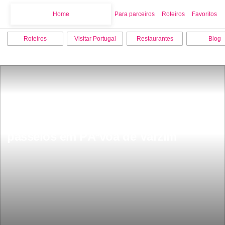
Home
Home
Para parceiros
Roteiros
Favoritos
Roteiros
Visitar Portugal
Restaurantes
Blog
Os 10 melhores pontos turisticos e 
passeios em PÃ³voa de Varzim