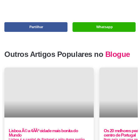
Partilhar
Whatsapp
Outros Artigos Populares no
Blogue
Lisboa Ã© a 4ÃÂª cidade mais bonita do
Os 20 melhores prato
Mundo
centro de Portugal
Lisboa é a capital de Portugal e pólo duma região multifacetada que apela a diferentes gostos e sentidos. N&a...