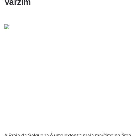
Varzim
A Praia da Salgueira é uma extensa praia marí­tima na área