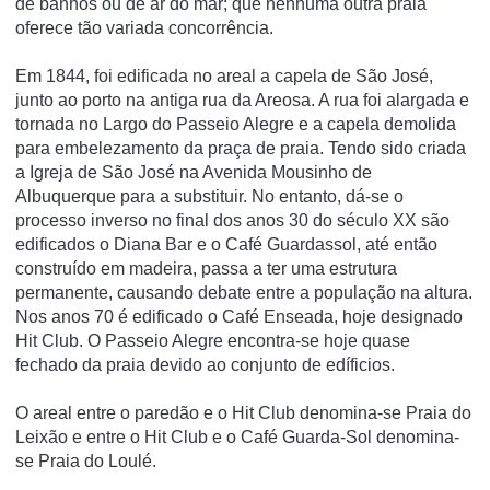
de banhos ou de ar do mar; que nenhuma outra praia
oferece tão variada concorrência.
Em 1844, foi edificada no areal a capela de São José,
junto ao porto na antiga rua da Areosa. A rua foi alargada e
tornada no Largo do Passeio Alegre e a capela demolida
para embelezamento da praça de praia. Tendo sido criada
a Igreja de São José na Avenida Mousinho de
Albuquerque para a substituir. No entanto, dá-se o
processo inverso no final dos anos 30 do século XX são
edificados o Diana Bar e o Café Guardassol, até então
construí­do em madeira, passa a ter uma estrutura
permanente, causando debate entre a população na altura.
Nos anos 70 é edificado o Café Enseada, hoje designado
Hit Club. O Passeio Alegre encontra-se hoje quase
fechado da praia devido ao conjunto de edí­ficios.
O areal entre o paredão e o Hit Club denomina-se Praia do
Leixão e entre o Hit Club e o Café Guarda-Sol denomina-
se Praia do Loulé.