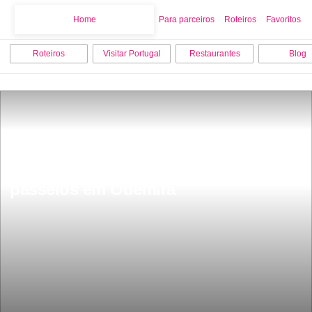
Home
Home
Para parceiros
Roteiros
Favoritos
Roteiros
Visitar Portugal
Restaurantes
Blog
Os 8 melhores pontos turisticos e 
passeios em Odemira