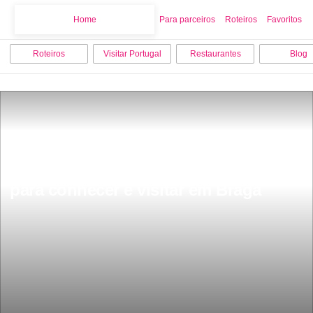
Home
Home
Para parceiros
Roteiros
Favoritos
Roteiros
Visitar Portugal
Restaurantes
Blog
Os 10 melhores pontos turisticos 
para conhecer e visitar em Braga