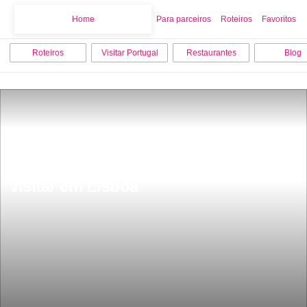
Home
Home
Para parceiros
Roteiros
Favoritos
Roteiros
Visitar Portugal
Restaurantes
Blog
Os 9 melhores pontos turisticos para 
visitar em Lisboa