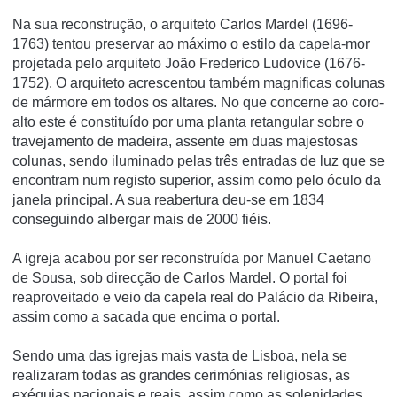
Na sua reconstrução, o arquiteto Carlos Mardel (1696-
1763) tentou preservar ao máximo o estilo da capela-mor
projetada pelo arquiteto João Frederico Ludovice (1676-
1752). O arquiteto acrescentou também magnificas colunas
de mármore em todos os altares. No que concerne ao coro-
alto este é constituí­do por uma planta retangular sobre o
travejamento de madeira, assente em duas majestosas
colunas, sendo iluminado pelas três entradas de luz que se
encontram num registo superior, assim como pelo óculo da
janela principal. A sua reabertura deu-se em 1834
conseguindo albergar mais de 2000 fiéis.
A igreja acabou por ser reconstruí­da por Manuel Caetano
de Sousa, sob direcção de Carlos Mardel. O portal foi
reaproveitado e veio da capela real do Palácio da Ribeira,
assim como a sacada que encima o portal.
Sendo uma das igrejas mais vasta de Lisboa, nela se
realizaram todas as grandes cerimónias religiosas, as
exéquias nacionais e reais, assim como as solenidades