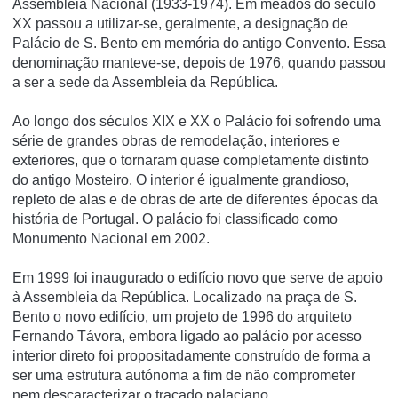
Assembleia Nacional (1933-1974). Em meados do século
XX passou a utilizar-se, geralmente, a designação de
Palácio de S. Bento em memória do antigo Convento. Essa
denominação manteve-se, depois de 1976, quando passou
a ser a sede da Assembleia da República.
Ao longo dos séculos XIX e XX o Palácio foi sofrendo uma
série de grandes obras de remodelação, interiores e
exteriores, que o tornaram quase completamente distinto
do antigo Mosteiro. O interior é igualmente grandioso,
repleto de alas e de obras de arte de diferentes épocas da
história de Portugal. O palácio foi classificado como
Monumento Nacional em 2002.
Em 1999 foi inaugurado o edifí­cio novo que serve de apoio
à Assembleia da República. Localizado na praça de S.
Bento o novo edifí­cio, um projeto de 1996 do arquiteto
Fernando Távora, embora ligado ao palácio por acesso
interior direto foi propositadamente construí­do de forma a
ser uma estrutura autónoma a fim de não comprometer
nem descaracterizar o traçado palaciano.