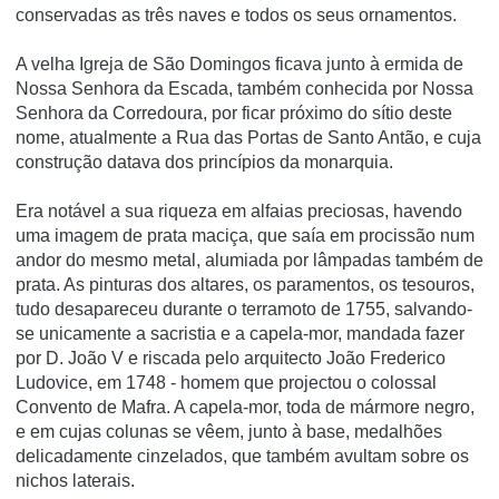
conservadas as três naves e todos os seus ornamentos.
A velha Igreja de São Domingos ficava junto à ermida de
Nossa Senhora da Escada, também conhecida por Nossa
Senhora da Corredoura, por ficar próximo do sí­tio deste
nome, atualmente a Rua das Portas de Santo Antão, e cuja
construção datava dos princí­pios da monarquia.
Era notável a sua riqueza em alfaias preciosas, havendo
uma imagem de prata maciça, que saí­a em procissão num
andor do mesmo metal, alumiada por lâmpadas também de
prata. As pinturas dos altares, os paramentos, os tesouros,
tudo desapareceu durante o terramoto de 1755, salvando-
se unicamente a sacristia e a capela-mor, mandada fazer
por D. João V e riscada pelo arquitecto João Frederico
Ludovice, em 1748 - homem que projectou o colossal
Convento de Mafra. A capela-mor, toda de mármore negro,
e em cujas colunas se vêem, junto à base, medalhões
delicadamente cinzelados, que também avultam sobre os
nichos laterais.