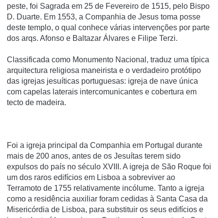
peste, foi Sagrada em 25 de Fevereiro de 1515, pelo Bispo
D. Duarte. Em 1553, a Companhia de Jesus toma posse
deste templo, o qual conhece várias intervenções por parte
dos arqs. Afonso e Baltazar Álvares e Filipe Terzi.
Classificada como Monumento Nacional, traduz uma típica
arquitectura religiosa maneirista e o verdadeiro protótipo
das igrejas jesuíticas portuguesas: igreja de nave única
com capelas laterais intercomunicantes e cobertura em
tecto de madeira.
Foi a igreja principal da Companhia em Portugal durante
mais de 200 anos, antes de os Jesuí­tas terem sido
expulsos do paí­s no século XVIII. A igreja de São Roque foi
um dos raros edifí­cios em Lisboa a sobreviver ao
Terramoto de 1755 relativamente incólume. Tanto a igreja
como a residência auxiliar foram cedidas à Santa Casa da
Misericórdia de Lisboa, para substituir os seus edifí­cios e