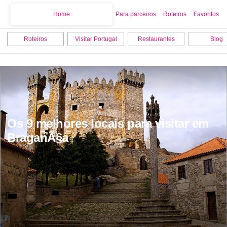
Home
Home
Para parceiros
Roteiros
Favoritos
Roteiros
Visitar Portugal
Restaurantes
Blog
Os 9 melhores locais para visitar em 
BraganÃ§a