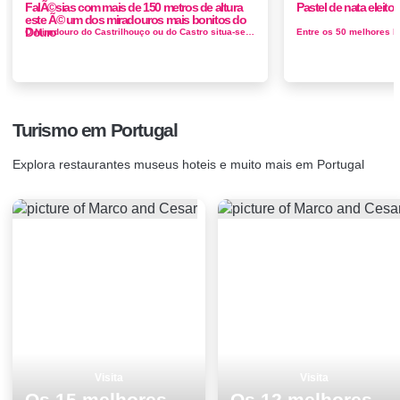
FalÃ©sias com mais de 150 metros de altura
Pastel de nata eleit
este Ã© um dos miradouros mais bonitos do
Douro
O Miradouro do Castrilhouço ou do Castro situa-se no Castro de vale de Águia Idade do Ferro. Este surge numa arriba em cotovelo, sobre o...
Turismo em Portugal
Explora restaurantes museus hoteis e muito mais em Portugal
Visita
Visita
Os 15 melhores pontos turisticos para conhecer e visitar em Viana do Castelo
Os 12 melhores locais para visitar em SantarÃ©m