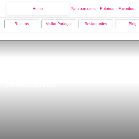
Home
Home
Para parceiros
Roteiros
Favoritos
Roteiros
Visitar Portugal
Restaurantes
Blog
Os 10 melhores lugares para visitar 
em Matosinhos