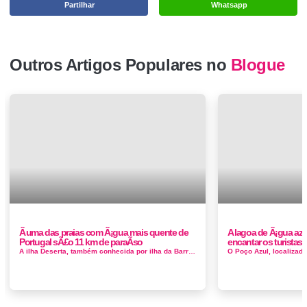
Partilhar
Whatsapp
Outros Artigos Populares no
Blogue
Ã uma das praias com Ã¡gua mais quente de
A lagoa de Ã¡gua azu
Portugal sÃ£o 11 km de paraÃ­so
encantar os turistas
A ilha Deserta, também conhecida por ilha da Barreta, é uma ilha-barreira situada na Ria Formosa, e é o território mais a ...