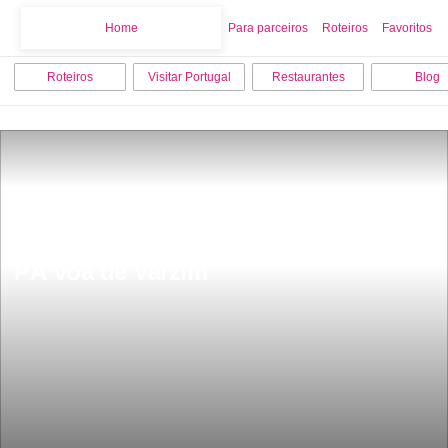
Home
Home
Para parceiros
Roteiros
Favoritos
Roteiros
Visitar Portugal
Restaurantes
Blog
Os 9 melhores lugares para visitar em 
PÃ³voa de Varzim