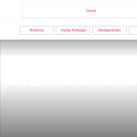
Home
Home
Roteiros
Visitar Portugal
Restaurantes
Ondas gigantes arrastam banhistas em 