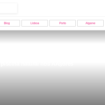
Blog
Lisboa
Porto
Algarve
piscina natural nos AÃ§ores