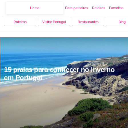
Home
Home
Para parceiros
Roteiros
Favoritos
Roteiros
Visitar Portugal
Restaurantes
Blog
15 praias para conhecer no inverno 
em Portugal