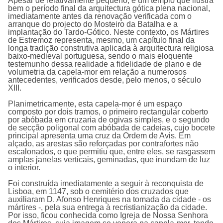
Apesar de relativamente pequeno, é um templo que ilustra
bem o período final da arquitectura gótica plena nacional,
imediatamente antes da renovação verificada com o
arranque do projecto do Mosteiro da Batalha e a
implantação do Tardo-Gótico. Neste contexto, os Mártires
de Estremoz representa, mesmo, um capítulo final da
longa tradição construtiva aplicada à arquitectura religiosa
baixo-medieval portuguesa, sendo o mais eloquente
testemunho dessa realidade a fidelidade de plano e de
volumetria da capela-mor em relação a numerosos
antecedentes, verificados desde, pelo menos, o século
XIII.
Planimetricamente, esta capela-mor é um espaço
composto por dois tramos, o primeiro rectangular coberto
por abóbada em cruzaria de ogivas simples, e o segundo
de secção poligonal com abóbada de cadeias, cujo bocete
principal apresenta uma cruz da Ordem de Avis. Em
alçado, as arestas são reforçadas por contrafortes não
escalonados, o que permitiu que, entre eles, se rasgassem
amplas janelas verticais, geminadas, que inundam de luz
o interior.
Foi
construída imediatamente a seguir à reconquista de
Lisboa,
em 1147, sob o cemitério dos cruzados que
auxiliaram D. Afonso Henriques na tomada da cidade - os
mártires -, pela sua entrega à recristianização da cidade.
Por isso, ficou conhecida como Igreja de Nossa Senhora