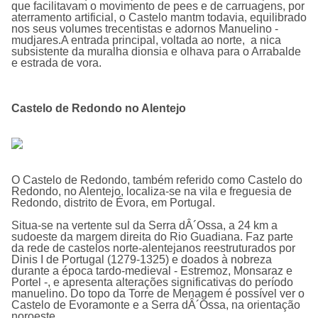
que facilitavam o movimento de pees e de carruagens, por
aterramento artificial, o Castelo mantm todavia, equilibrado
nos seus volumes trecentistas e adornos Manuelino -
mudjares.A entrada principal, voltada ao norte, a nica
subsistente da muralha dionsia e olhava para o Arrabalde
e estrada de vora.
Castelo de Redondo no Alentejo
O
Castelo de Redondo
, também referido como Castelo do
Redondo, no Alentejo, localiza-se na vila e freguesia de
Redondo, distrito de Évora, em Portugal.
Situa-se na vertente sul da Serra dÂ´Ossa, a 24 km a
sudoeste da margem direita do Rio Guadiana. Faz parte
da rede de castelos norte-alentejanos reestruturados por
Dinis I de Portugal (1279-1325) e doados à nobreza
durante a época tardo-medieval - Estremoz, Monsaraz e
Portel -, e apresenta alterações significativas do perí­odo
manuelino. Do topo da Torre de Menagem é possí­vel ver o
Castelo de Evoramonte e a Serra dÂ´Ossa, na orientação
noroeste.