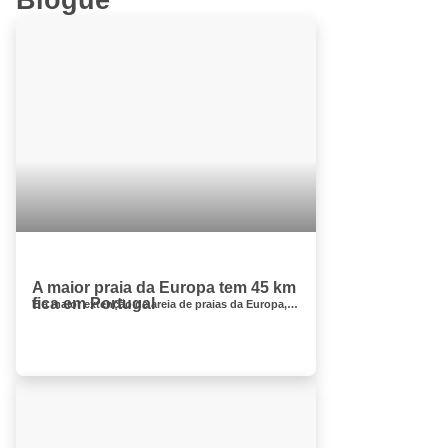
Blogue
A maior praia da Europa tem 45 km
fica em Portugal
É a maior extenção de areia de praias da Europa, ao longo do tempo foram divididas por praias desde Troia até Sines. As pr...