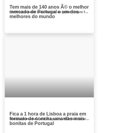
Tem mais de 140 anos Ã© o melhor
mercado de Portugal e um dos
Conhecido pelas suas bancas de peixe sempre fresco, o Mercado do Livramento foi considerado, em 2015, pelo jornal americano USA Today um dos...
melhores do mundo
Fica a 1 hora de Lisboa a praia em
formato de concha uma das mais
Situada numa baía voltada para o Atlântico foi até ao final do séc. XIX um importante porto marítimo, mas nos dias d...
bonitas de Portugal