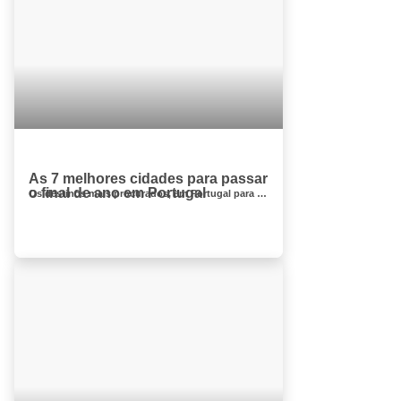
As 7 melhores cidades para passar
o final de ano em Portugal
Os destinos mais procurados, em Portugal para o Réveillon passagem de ano, os melhores programas para a Passagem de Ano 2018-2019 ...