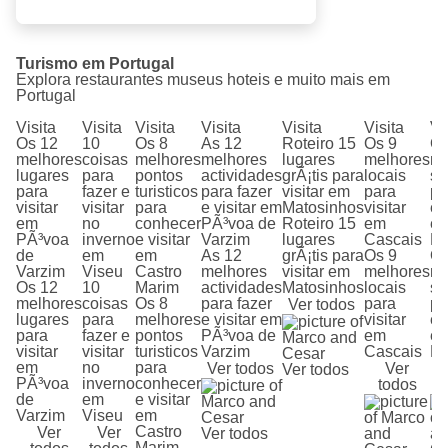
Turismo em Portugal
Explora restaurantes museus hoteis e muito mais em
Portugal
Visita
Visita
Visita
Visita
Visita
Visita
Vi
Os 12
10
Os 8
As 12
Roteiro 15
Os 9
Os
melhores
coisas
melhores
melhores
lugares
melhores
me
lugares
para
pontos
actividades
grÃ¡tis para
locais
si
para
fazer e
turisticos
para fazer
visitar em
para
pa
visitar
visitar
para
e visitar em
Matosinhos
visitar
e 
em
no
conhecer
PÃ³voa de
Roteiro 15
em
e
PÃ³voa
inverno
e visitar
Varzim
lugares
Cascais
Li
de
em
em
As 12
grÃ¡tis para
Os 9
Os
Varzim
Viseu
Castro
melhores
visitar em
melhores
me
Os 12
10
Marim
actividades
Matosinhos
locais
si
melhores
coisas
Os 8
para fazer
para
pa
Ver todos
lugares
para
melhores
e visitar em
visitar
e 
para
fazer e
pontos
PÃ³voa de
em
e
visitar
visitar
turisticos
Varzim
Cascais
Li
em
no
para
Ver todos
Ver
Ver todos
PÃ³voa
inverno
conhecer
todos
de
em
e visitar
Varzim
Viseu
em
Castro
Ver
Ver
Ver todos
Marim