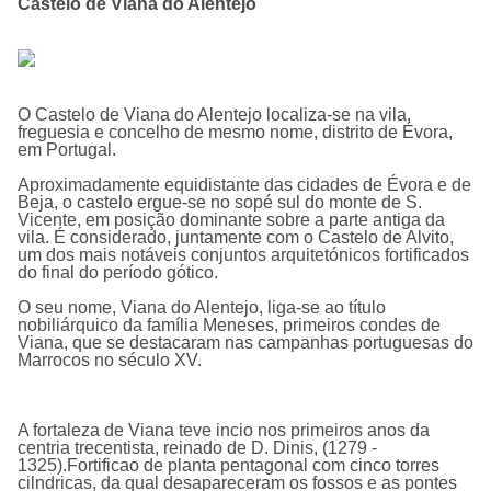
Castelo de Viana do Alentejo
O Castelo de Viana do Alentejo localiza-se na vila,
freguesia e concelho de mesmo nome, distrito de Évora,
em Portugal.
Aproximadamente equidistante das cidades de Évora e de
Beja, o castelo ergue-se no sopé sul do monte de S.
Vicente, em posição dominante sobre a parte antiga da
vila. É considerado, juntamente com o Castelo de Alvito,
um dos mais notáveis conjuntos arquitetónicos fortificados
do final do perí­odo gótico.
O seu nome, Viana do Alentejo, liga-se ao tí­tulo
nobiliárquico da famí­lia Meneses, primeiros condes de
Viana, que se destacaram nas campanhas portuguesas do
Marrocos no século XV.
A fortaleza de Viana teve incio nos primeiros anos da
centria trecentista, reinado de D. Dinis, (1279 -
1325).Fortificao de planta pentagonal com cinco torres
cilndricas, da qual desapareceram os fossos e as pontes