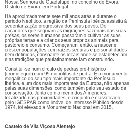
Nossa Senhora de Guadalupe, no concelho de Évora,
Distrito de Évora, em Portugal.
Há aproximadamente sete mil anos atrás e durante o
período Neolítico, a região da Península Ibérica assistiu à
sedentarização progressiva dos seus povos. De
caçadores que seguiam as migrações sazonais das suas
presas, os seres humanos passaram a cultivar as suas
próprias terras e a criar os seus próprios animais para
pastoreio e consumo. Começaram, então, a nascer e
crescer populações com raízes seguras e personalidades
bem definidas, consoante os locais onde se estabeleciam
e as tradições que paulatinamente iam construindo.
Constitui-se num cí­rculo de pedras pré-histórico
(cromeleque) com 95 monólitos de pedra. É o monumento
megalí­tico do seu tipo mais importante da Pení­nsula
Ibérica, e um dos mais importantes da Europa, não apenas
pelas suas dimensões, como também pelo seu estado de
conservação. Junto com o menir dos Almendres,
localizado nas proximidades, o conjunto é classificado
pelo IGESPAR como Imóvel de Interesse Público desde
1974, foi elevado a Monumento Nacional em 2015.
Castelo de Vila Viçosa Alentejo