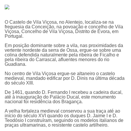
O
Castelo de Vila Viçosa
, no Alentejo, localiza-se na
freguesia da Conceição, na povoação e concelho de Vila
Viçosa, Concelho de Vila Viçosa, Distrito de Évora, em
Portugal.
Em posição dominante sobre a vila, nas proximidades da
vertente nordeste da serra de Ossa, ergue-se sobre uma
colina defendida naturalmente pela ribeira de Ficalho e
pela ribeira do Carrascal, afluentes menores do rio
Guadiana.
No centro de Vila Viçosa ergue-se altaneiro o castelo
medieval, mandado edificar por D. Dinis na última década
do século XIII.
De 1461, quando D. Fernando I recebeu a cadeira ducal,
até à inauguração do Palácio Ducal, este monumento
nacional foi residência dos Bragança.
A velha fortaleza medieval conservou a sua traça até ao
início do século XVI quando os duques D. Jaime I e D.
Teodósio I construíram, seguindo os modelos italianos de
praças ultramarinas, o resistente castelo artilheiro.