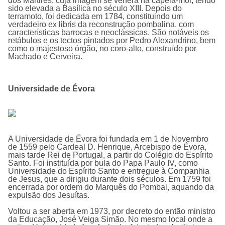
dos Mártires, cuja imagem se venera na capela-mor, tendo
sido elevada a Basílica no século XIII. Depois do
terramoto, foi dedicada em 1784, constituindo um
verdadeiro ex libris da reconstrução pombalina, com
características barrocas e neoclássicas. São notáveis os
retábulos e os tectos pintados por Pedro Alexandrino, bem
como o majestoso órgão, no coro-alto, construído por
Machado e Cerveira.
Universidade de Évora
A
Universidade de Évora
foi fundada em 1 de Novembro
de 1559 pelo Cardeal D. Henrique, Arcebispo de Évora,
mais tarde Rei de Portugal, a partir do Colégio do Espí­rito
Santo. Foi instituí­da por bula do Papa Paulo IV, como
Universidade do Espí­rito Santo e entregue à Companhia
de Jesus, que a dirigiu durante dois séculos. Em 1759 foi
encerrada por ordem do Marquês do Pombal, aquando da
expulsão dos Jesuí­tas.
Voltou a ser aberta em 1973, por decreto do então ministro
da Educação, José Veiga Simão. No mesmo local onde a