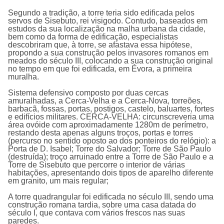
Segundo a tradição, a torre teria sido edificada pelos
servos de Sisebuto, rei visigodo. Contudo, baseados em
estudos da sua localização na malha urbana da cidade,
bem como da forma de edificação, especialistas
descobriram que, à torre, se afastava essa hipótese,
propondo a sua construção pelos invasores romanos em
meados do século III, colocando a sua construção original
no tempo em que foi edificada, em Évora, a primeira
muralha.
Sistema defensivo composto por duas cercas
amuralhadas, a Cerca-Velha e a Cerca-Nova, torreões,
barbacã, fossas, portas, postigos, castelo, baluartes, fortes
e edifícios militares. CERCA-VELHA: circunscreveria uma
área ovóide com aproximadamente 1280m de perímetro,
restando desta apenas alguns troços, portas e torres
(percurso no sentido oposto ao dos ponteiros do relógio): a
Porta de D. Isabel; Torre do Salvador; Torre de São Paulo
(destruída); troço arruinado entre a Torre de São Paulo e a
Torre de Sisebuto que percorre o interior de várias
habitações, apresentando dois tipos de aparelho diferente
em granito, um mais regular;
A torre quadrangular foi edificada no século III, sendo uma
construção romana tardia, sobre uma casa datada do
século I, que contava com vários frescos nas suas
paredes.