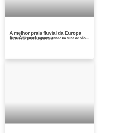
A melhor praia fluvial da Europa
fica Ã© portuguesa
A Praia Fluvial da Tapada Grande na Mina de São Domingos, concelho de Mértola, foi eleita pela primeira vez o melhor destino europeu na ...