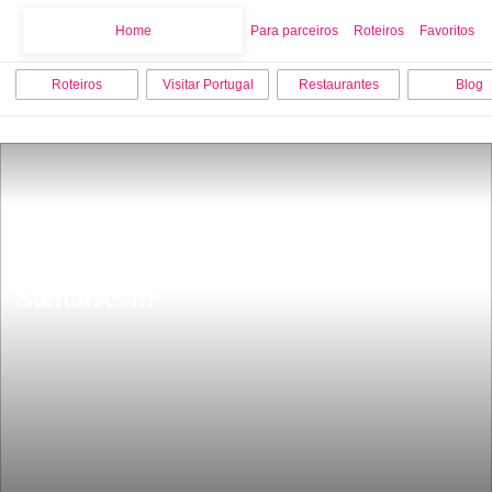
Home
Home
Para parceiros
Roteiros
Favoritos
Roteiros
Visitar Portugal
Restaurantes
Blog
Os 15 melhores locais para visitar em 
SantarÃ©m