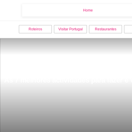
Home
Home
Roteiros
Visitar Portugal
Restaurantes
As 7 melhores actividades para fazer e