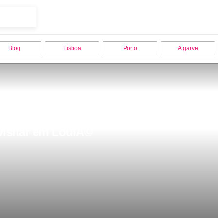
Blog
Lisboa
Porto
Algarve
 visitar em LoulÃ©