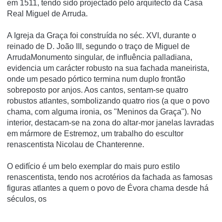
em 1511, tendo sido projectado pelo arquitecto da Casa
Real Miguel de Arruda.
A Igreja da Graça foi construída no séc. XVI, durante o
reinado de D. João III, segundo o traço de Miguel de
ArrudaMonumento singular, de influência palladiana,
evidencia um carácter robusto na sua fachada maneirista,
onde um pesado pórtico termina num duplo frontão
sobreposto por anjos. Aos cantos, sentam-se quatro
robustos atlantes, sombolizando quatro rios (a que o povo
chama, com alguma ironia, os "Meninos da Graça"). No
interior, destacam-se na zona do altar-mor janelas lavradas
em mármore de Estremoz, um trabalho do escultor
renascentista Nicolau de Chanterenne.
O edifí­cio é um belo exemplar do mais puro estilo
renascentista, tendo nos acrotérios da fachada as famosas
figuras atlantes a quem o povo de Évora chama desde há
séculos, os