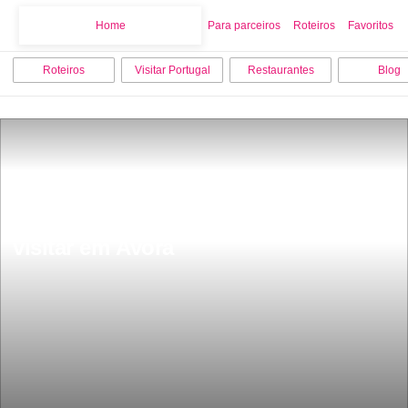
Home
Home
Para parceiros
Roteiros
Favoritos
Roteiros
Visitar Portugal
Restaurantes
Blog
As 12 melhores coisas para fazer e 
visitar em Ãvora