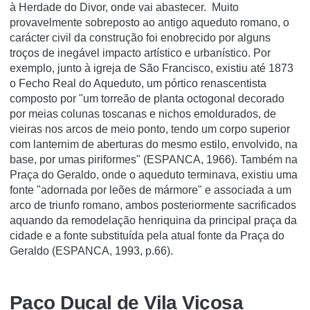
à Herdade do Divor, onde vai abastecer. Muito
provavelmente sobreposto ao antigo aqueduto romano, o
carácter civil da construção foi enobrecido por alguns
troços de inegável impacto artístico e urbanístico. Por
exemplo, junto à igreja de São Francisco, existiu até 1873
o Fecho Real do Aqueduto, um pórtico renascentista
composto por "um torreão de planta octogonal decorado
por meias colunas toscanas e nichos emoldurados, de
vieiras nos arcos de meio ponto, tendo um corpo superior
com lanternim de aberturas do mesmo estilo, envolvido, na
base, por umas piriformes" (ESPANCA, 1966). Também na
Praça do Geraldo, onde o aqueduto terminava, existiu uma
fonte "adornada por leões de mármore" e associada a um
arco de triunfo romano, ambos posteriormente sacrificados
aquando da remodelação henriquina da principal praça da
cidade e a fonte substituída pela atual fonte da Praça do
Geraldo (ESPANCA, 1993, p.66).
Paço Ducal de Vila Viçosa