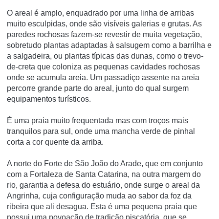
O areal é amplo, enquadrado por uma linha de arribas
muito esculpidas, onde são visíveis galerias e grutas. As
paredes rochosas fazem-se revestir de muita vegetação,
sobretudo plantas adaptadas à salsugem como a barrilha e
a salgadeira, ou plantas típicas das dunas, como o trevo-
de-creta que coloniza as pequenas cavidades rochosas
onde se acumula areia. Um passadiço assente na areia
percorre grande parte do areal, junto do qual surgem
equipamentos turísticos.
É uma praia muito frequentada mas com troços mais
tranquilos para sul, onde uma mancha verde de pinhal
corta a cor quente da arriba.
A norte do Forte de São João do Arade, que em conjunto
com a Fortaleza de Santa Catarina, na outra margem do
rio, garantia a defesa do estuário, onde surge o areal da
Angrinha, cuja configuração muda ao sabor da foz da
ribeira que ali desagua. Esta é uma pequena praia que
possui uma povoação de tradição piscatória, que se