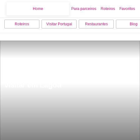
Home
Home
Para parceiros
Roteiros
Favoritos
Roteiros
Visitar Portugal
Restaurantes
Blog
As 9 melhores coisas para fazer e 
visitar em Lagoa