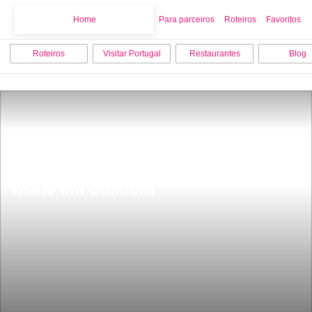
Home
Home
Para parceiros
Roteiros
Favoritos
Roteiros
Visitar Portugal
Restaurantes
Blog
As 9 melhores coisas para fazer e 
visitar em Coimbra