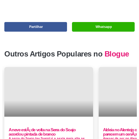
Partilhar
Whatsapp
Outros Artigos Populares no
Blogue
A neve estÃ¡ de volta na Serra do Soajo
Aldeia no Alentejo c
acordou pintada de branco
parecem um cenÃ¡ri
A serra do Soajo (ou Suajo) é a sexta mais alta serra de Portugal Continental, com 1416 m de altitude e 768 m de proemin&ec...