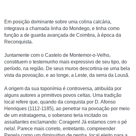
Em posição dominante sobre uma colina calcária,
integrava a chamada linha do Mondego, e tinha como
função a de guarda avançada de Coimbra, à época da
Reconquista.
Juntamente com o Castelo de Montemor-o-Velho,
constituem o testemunho mais expressivo de seu tipo, do
perí­odo, na região. De seus muros descortina-se uma bela
vista da povoação, e ao longe, a Leste, da serra da Lousã.
A origem da sua toponí­mia é controversa, atribuí­da por
alguns autores a primitivos povos celtas. Uma tradição
local refere que, quando da conquista por D. Afonso
Henriques (1112-1185), ao penetrar na povoação por meio
de um estratagema, o soberano teria incitado os
assaltantes exclamando: Coragem! Já estamos com o pé
nela!. Parece mais correto, entretanto, compreender
Penela como um diminuitivo de penha, local eleito para a