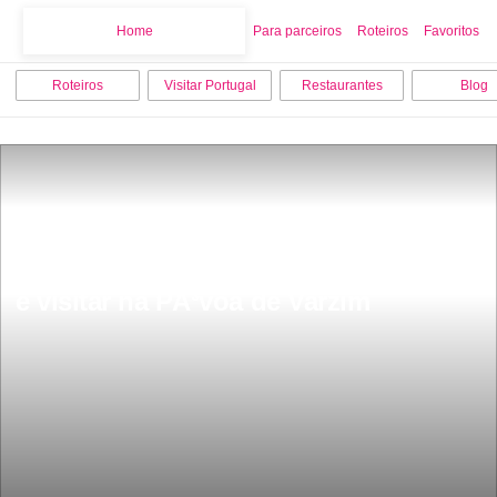
Home
Home
Para parceiros
Roteiros
Favoritos
Roteiros
Visitar Portugal
Restaurantes
Blog
As 10 melhores actividades para fazer 
e visitar na PÃ³voa de Varzim