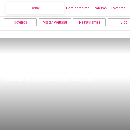
Home
Home
Para parceiros
Roteiros
Favoritos
Roteiros
Visitar Portugal
Restaurantes
Blog
As 10 melhores coisas para fazer e 
visitar em PÃ³voa de Varzim