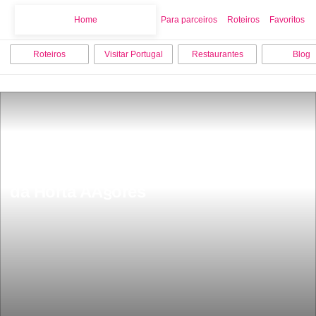
Home
Home
Para parceiros
Roteiros
Favoritos
Roteiros
Visitar Portugal
Restaurantes
Blog
15 melhores coisas para fazer na ilha 
da Horta AÃ§ores