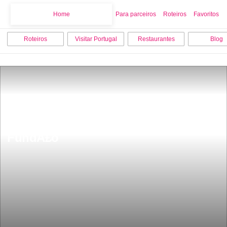
Home
Home
Para parceiros
Roteiros
Favoritos
Roteiros
Visitar Portugal
Restaurantes
Blog
15 melhores coisas para fazer no 
FundÃ£o