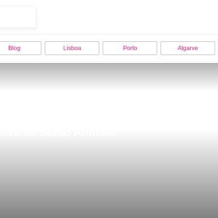
Blog
Lisboa
Porto
Algarve
 Nova de Santo AndrÃ©