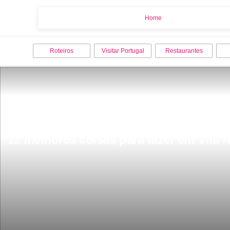
Home
Home
Roteiros
Visitar Portugal
Restaurantes
12 melhores coisas para fazer em Vila