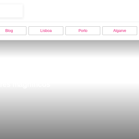
Blog
Lisboa
Porto
Algarve
res magnificos