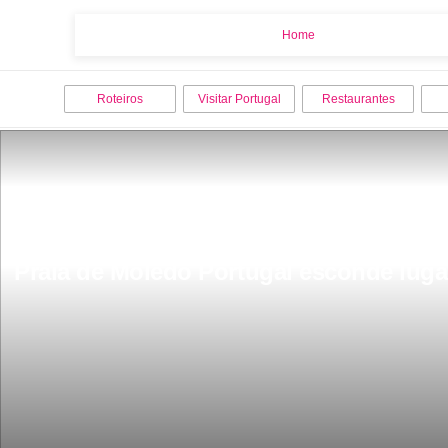
Home
Home
Roteiros
Visitar Portugal
Restaurantes
Praia de Moledo Portugal esconde luga