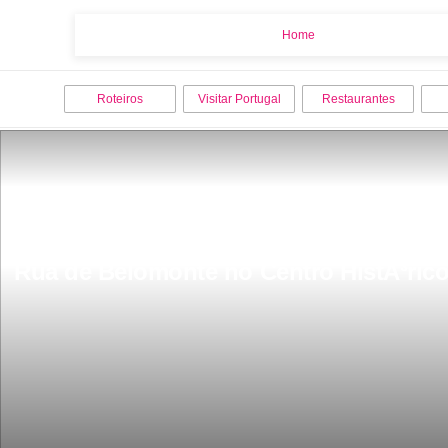
Home
Home
Roteiros
Visitar Portugal
Restaurantes
Rua de Belomonte no Centro HistÃ³rico