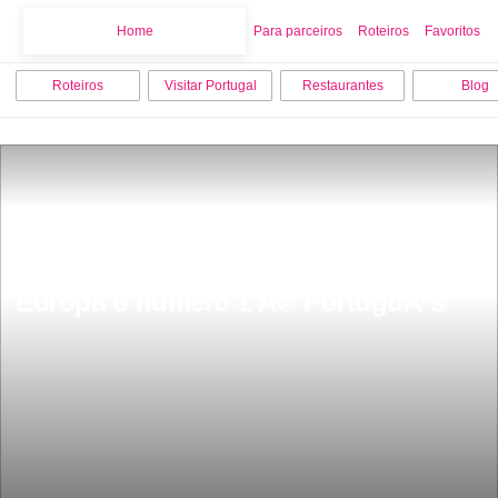
Home
Home
Para parceiros
Roteiros
Favoritos
Roteiros
Visitar Portugal
Restaurantes
Blog
Os 10 dos melhores bares de praia da 
Europa o numero 1 Ã© PortuguÃªs