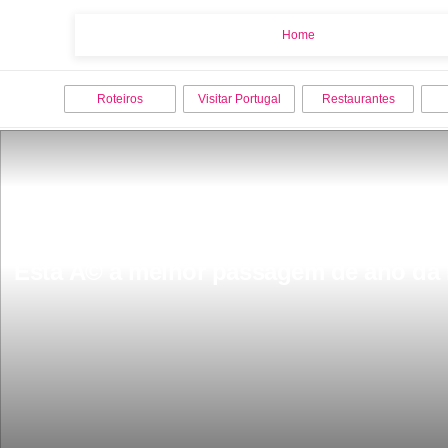
Home
Home
Roteiros
Visitar Portugal
Restaurantes
Esta Ã© a melhor passagem de ano da 