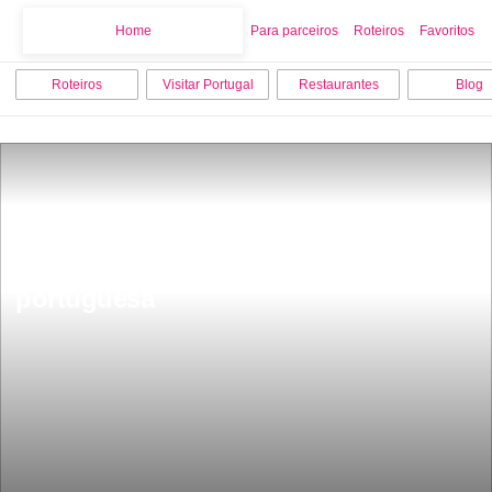
Home
Home
Para parceiros
Roteiros
Favoritos
Roteiros
Visitar Portugal
Restaurantes
Blog
As 15 Melhores Cidades para 
Passagem na Europa a primeira Ã© 
portuguesa