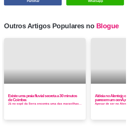
Partilhar
Whatsapp
Outros Artigos Populares no
Blogue
Existe uma praia fluvial secreta a 30 minutos
Aldeia no Alentejo c
de Coimbra
parecem um cenÃ¡ri
Já no sopé da Serra encontra uma das maravilhas que esta tem para oferecer: a garganta de Cabril do Ceira, um fenó...