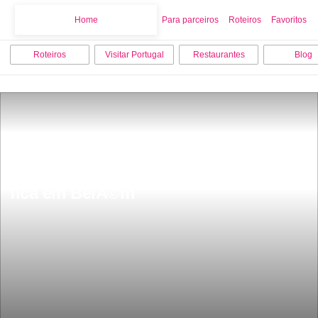
Home
Home
Para parceiros
Roteiros
Favoritos
Roteiros
Visitar Portugal
Restaurantes
Blog
O Melhor Pastel de Nata do mundo 
fica em BelÃ©m